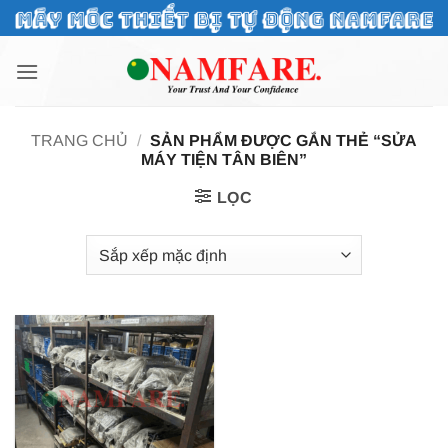
Bỏ
qua
nội
dung
TRANG CHỦ
/
SẢN PHẨM ĐƯỢC GẮN THẺ “SỬA
MÁY TIỆN TÂN BIÊN”
LỌC