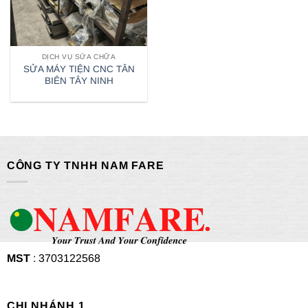
DỊCH VỤ SỬA CHỮA
SỬA MÁY TIỆN CNC TÂN
BIÊN TÂY NINH
CÔNG TY TNHH NAM FARE
MST
: 3703122568
CHI NHÁNH 1