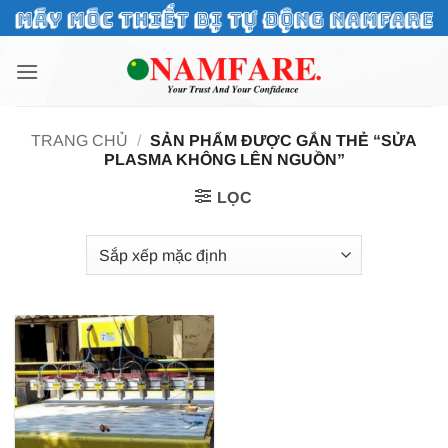
Bỏ
qua
nội
dung
TRANG CHỦ
/
SẢN PHẨM ĐƯỢC GẮN THẺ “SỬA
PLASMA KHÔNG LÊN NGUỒN”
LỌC