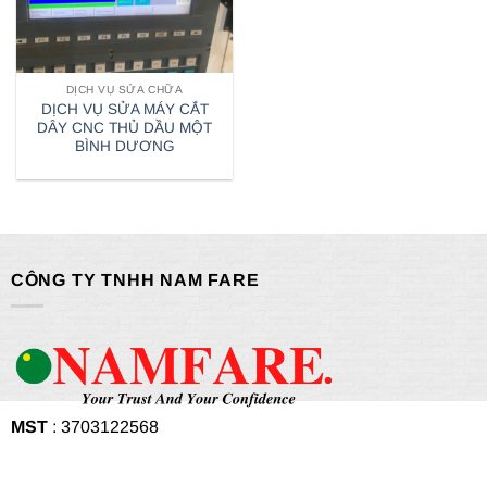
DỊCH VỤ SỬA CHỮA
DỊCH VỤ SỬA MÁY CẮT
DÂY CNC THỦ DẦU MỘT
BÌNH DƯƠNG
CÔNG TY TNHH NAM FARE
MST
: 3703122568