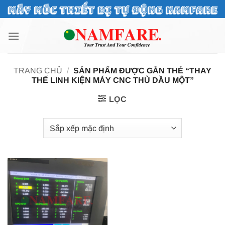
Bỏ
qua
nội
dung
TRANG CHỦ
/
SẢN PHẨM ĐƯỢC GẮN THẺ “THAY
THẾ LINH KIỆN MÁY CNC THỦ DẦU MỘT”
LỌC