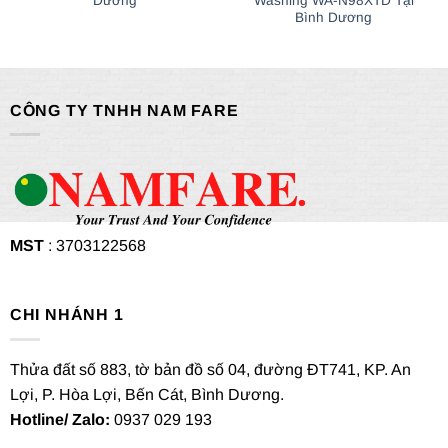
Dương
Washing WA-N98XTD Tại
Bình Dương
CÔNG TY TNHH NAM FARE
MST
: 3703122568
CHI NHÁNH 1
Thửa đất số 883, tờ bản đồ số 04, đường ĐT741, KP. An
Lợi, P. Hòa Lợi, Bến Cát, Bình Dương.
Hotline/ Zalo:
0937 029 193