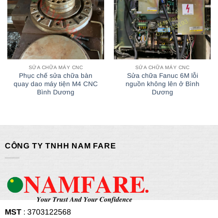
SỬA CHỮA MÁY CNC
SỬA CHỮA MÁY CNC
Phục chế sửa chữa bàn
Sửa chữa Fanuc 6M lỗi
quay dao máy tiện M4 CNC
nguồn không lên ở Bình
Bình Dương
Dương
CÔNG TY TNHH NAM FARE
MST
: 3703122568