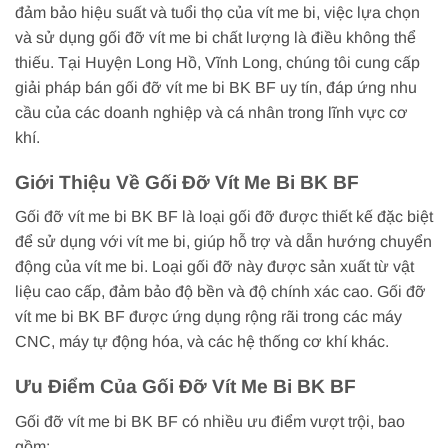
đảm bảo hiệu suất và tuổi thọ của vít me bi, việc lựa chọn
và sử dụng gối đỡ vít me bi chất lượng là điều không thể
thiếu. Tại Huyện Long Hồ, Vĩnh Long, chúng tôi cung cấp
giải pháp bán gối đỡ vít me bi BK BF uy tín, đáp ứng nhu
cầu của các doanh nghiệp và cá nhân trong lĩnh vực cơ
khí.
Giới Thiệu Về Gối Đỡ Vít Me Bi BK BF
Gối đỡ vít me bi BK BF là loại gối đỡ được thiết kế đặc biệt
để sử dụng với vít me bi, giúp hỗ trợ và dẫn hướng chuyển
động của vít me bi. Loại gối đỡ này được sản xuất từ vật
liệu cao cấp, đảm bảo độ bền và độ chính xác cao. Gối đỡ
vít me bi BK BF được ứng dụng rộng rãi trong các máy
CNC, máy tự động hóa, và các hệ thống cơ khí khác.
Ưu Điểm Của Gối Đỡ Vít Me Bi BK BF
Gối đỡ vít me bi BK BF có nhiều ưu điểm vượt trội, bao
gồm: