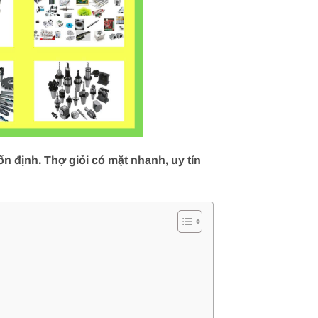
n định. Thợ giỏi có mặt nhanh, uy tín