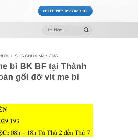
HOTLINE: 0937029193
Tìm
kiếm:
CHỮA
/
SỬA CHỮA MÁY CNC
me bi BK BF tại Thành
án gối đỡ vít me bi