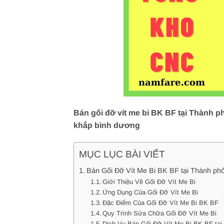
Bán gối đỡ vít me bi BK BF tại Thành p
khắp bình dương
MỤC LỤC BÀI VIẾT
Bán Gối Đỡ Vít Me Bi BK BF tại Thành p
Giới Thiệu Về Gối Đỡ Vít Me Bi
Ứng Dụng Của Gối Đỡ Vít Me Bi
Đặc Điểm Của Gối Đỡ Vít Me Bi BK BF
Quy Trình Sửa Chữa Gối Đỡ Vít Me Bi
Dịch Vụ Bán Gối Đỡ Vít Me Bi BK BF tại