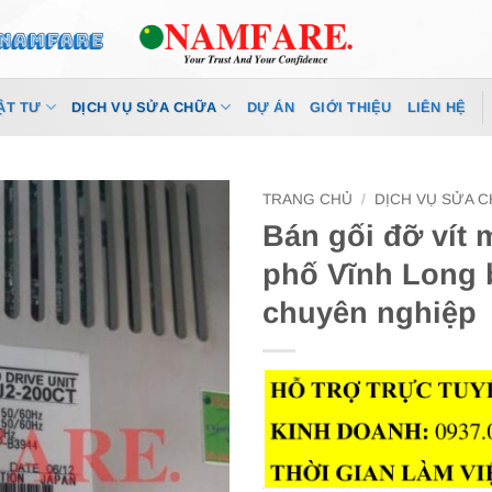
ẬT TƯ
DỊCH VỤ SỬA CHỮA
DỰ ÁN
GIỚI THIỆU
LIÊN HỆ
TRANG CHỦ
/
DỊCH VỤ SỬA 
Bán gối đỡ vít 
phố Vĩnh Long b
chuyên nghiệp