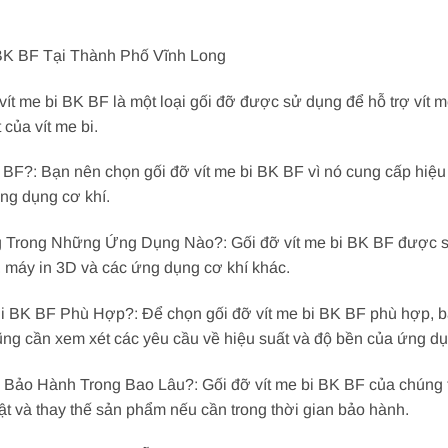
BK BF Tại Thành Phố Vĩnh Long
vít me bi BK BF là một loại gối đỡ được sử dụng để hỗ trợ vít m
của vít me bi.
BF?: Bạn nên chọn gối đỡ vít me bi BK BF vì nó cung cấp hiệu 
ứng dụng cơ khí.
 Trong Những Ứng Dụng Nào?: Gối đỡ vít me bi BK BF được s
 máy in 3D và các ứng dụng cơ khí khác.
 BK BF Phù Hợp?: Để chọn gối đỡ vít me bi BK BF phù hợp, bạn
 cũng cần xem xét các yêu cầu về hiệu suất và độ bền của ứng d
Bảo Hành Trong Bao Lâu?: Gối đỡ vít me bi BK BF của chúng t
uật và thay thế sản phẩm nếu cần trong thời gian bảo hành.