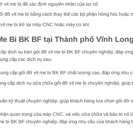
 đỡ vít me bi để xác định nguyên nhân của sự cố.
ối đỡ vít me bi bằng cách thay thế các bộ phận hỏng hóc hoặc 
ỡ vít me bi trở lại máy CNC hoặc máy cơ khí.
Me Bi BK BF tại Thành phố Vĩnh Lon
cấp dịch vụ bán gối đỡ vít me bi BK BF chuyên nghiệp, đáp ứng
ung cấp các dịch vụ sau:
 cung cấp gối đỡ vít me bi BK BF chất lượng cao, đáp ứng nhu 
ung cấp dịch vụ sửa chữa gối đỡ vít me bi chuyên nghiệp, giúp 
 vấn kỹ thuật chuyên nghiệp, giúp khách hàng lựa chọn gối đỡ v
 phận quan trọng của máy CNC, và việc sửa chữa và bảo trì nó l
t me bi BK BF chuyên nghiệp, đáp ứng nhu cầu của khách hàng t