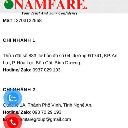
MST
: 3703122568
CHI NHÁNH 1
Thửa đất số 883, tờ bản đồ số 04, đường ĐT741, KP. An
Lợi, P. Hòa Lợi, Bến Cát, Bình Dương.
Hotline/ Zalo:
0937 029 193
CHI NHÁNH 2
Quốc lộ 1A, Thành Phố Vinh, Tỉnh Nghệ An.
Hotline/ Zalo
: 093 70 29 193
Email
: namfaregroup@gmail.com