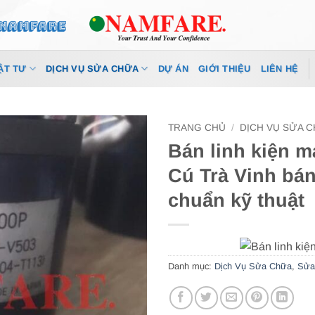
ẬT TƯ
DỊCH VỤ SỬA CHỮA
DỰ ÁN
GIỚI THIỆU
LIÊN HỆ
TRANG CHỦ
/
DỊCH VỤ SỬA 
Bán linh kiện m
Cú Trà Vinh bá
chuẩn kỹ thuật
Danh mục:
Dịch Vụ Sửa Chữa
,
Sửa