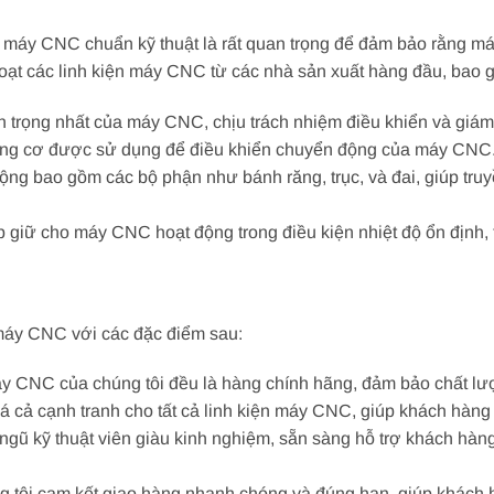
iện máy CNC chuẩn kỹ thuật là rất quan trọng để đảm bảo rằng 
 loạt các linh kiện máy CNC từ các nhà sản xuất hàng đầu, bao 
trọng nhất của máy CNC, chịu trách nhiệm điều khiển và giám s
ộng cơ được sử dụng để điều khiển chuyển động của máy CNC
động bao gồm các bộ phận như bánh răng, trục, và đai, giúp tr
p giữ cho máy CNC hoạt động trong điều kiện nhiệt độ ổn định,
 máy CNC với các đặc điểm sau:
máy CNC của chúng tôi đều là hàng chính hãng, đảm bảo chất lượ
á cả cạnh tranh cho tất cả linh kiện máy CNC, giúp khách hàng t
i ngũ kỹ thuật viên giàu kinh nghiệm, sẵn sàng hỗ trợ khách hàng
 tôi cam kết giao hàng nhanh chóng và đúng hạn, giúp khách h