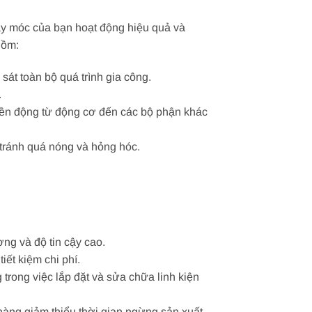
máy móc của bạn hoạt động hiệu quả và
gồm:
át toàn bộ quá trình gia công.
.
uyền động từ động cơ đến các bộ phận khác
 tránh quá nóng và hỏng hóc.
ng và độ tin cậy cao.
iết kiệm chi phí.
 trong việc lắp đặt và sửa chữa linh kiện
àng giảm thiểu thời gian ngừng sản xuất.