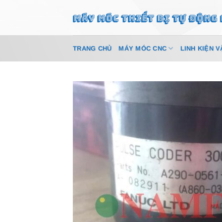
Bỏ
qua
nội
dung
TRANG CHỦ
MÁY MÓC CNC
LINH KIỆN V