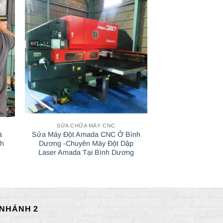
SỬA CHỮA MÁY CNC
SỬA CHỮA 
à
Sửa Máy Đột Amada CNC Ở Bình
Sửa chữa nâng cấ
nh
Dương -Chuyên Máy Đột Dập
kiện máy cắt CNC 
Laser Amada Tại Bình Dương
gió đá
 NHÁNH 2