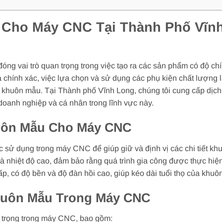
Cho Máy CNC Tại Thành Phố Vĩn
óng vai trò quan trọng trong việc tạo ra các sản phẩm có độ ch
chính xác, việc lựa chọn và sử dụng các phụ kiện chất lượng l
o khuôn mẫu. Tại Thành phố Vĩnh Long, chúng tôi cung cấp dị
oanh nghiệp và cá nhân trong lĩnh vực này.
huôn Mẫu Cho Máy CNC
 sử dụng trong máy CNC để giúp giữ và định vị các chi tiết kh
và nhiệt độ cao, đảm bảo rằng quá trình gia công được thực hiệ
ấp, có độ bền và độ đàn hồi cao, giúp kéo dài tuổi thọ của kh
huôn Mẫu Trong Máy CNC
 trọng trong máy CNC, bao gồm: