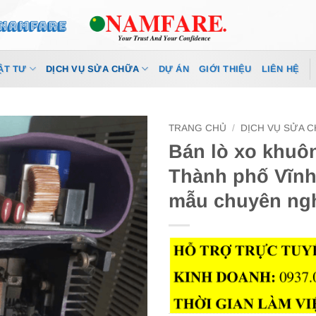
ẬT TƯ
DỊCH VỤ SỬA CHỮA
DỰ ÁN
GIỚI THIỆU
LIÊN HỆ
TRANG CHỦ
/
DỊCH VỤ SỬA 
Bán lò xo khuô
Thành phố Vĩnh
mẫu chuyên ng