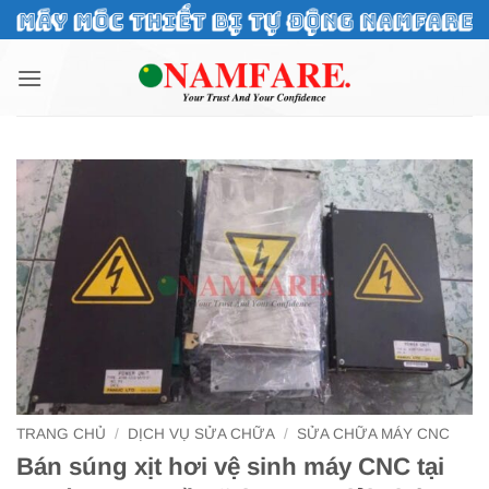
Bỏ
qua
nội
dung
TRANG CHỦ
/
DỊCH VỤ SỬA CHỮA
/
SỬA CHỮA MÁY CNC
Bán súng xịt hơi vệ sinh máy CNC tại