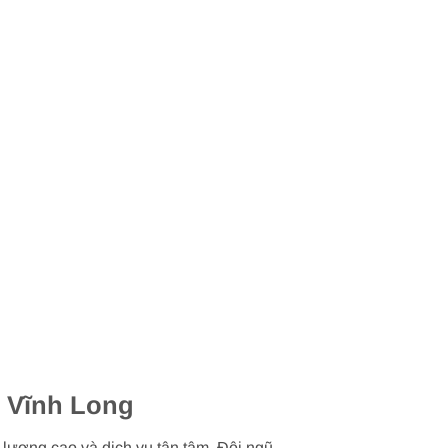
 Vĩnh Long
 lượng cao và dịch vụ tận tâm. Đội ngũ