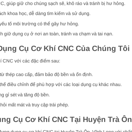
, giúp giữ cho chúng sạch sẽ, khô ráo và tránh bị hư hỏng.
ách khoa học, dễ dàng tìm kiếm và sử dụng.
yếu tố môi trường có thể gây hư hỏng.
 giữ dụng cụ ở nơi an toàn, tránh va chạm và tai nạn.
Dụng Cụ Cơ Khí CNC Của Chúng Tôi
hí CNC với các đặc điểm sau:
từ thép cao cấp, đảm bảo độ bền và ổn định.
 thể điều chỉnh để phù hợp với các loại dụng cụ khác nhau.
g gỉ sét và tăng độ bền.
ỏi mất mát và truy cập trái phép.
ng Cụ Cơ Khí CNC Tại Huyện Trà Ôn
 đựng dụng cụ cơ khí CNC tại Huyện Trà Ôn, Vĩnh Long với chất