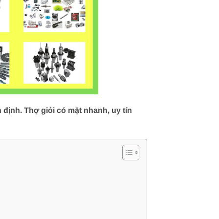
định. Thợ giỏi có mặt nhanh, uy tín