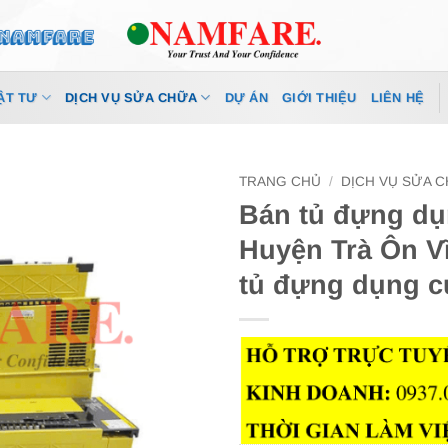
ẬT TƯ
DỊCH VỤ SỬA CHỮA
DỰ ÁN
GIỚI THIỆU
LIÊN HỆ
TRANG CHỦ
/
DỊCH VỤ SỬA 
Bán tủ đựng dụ
Huyện Trà Ôn V
tủ đựng dụng c