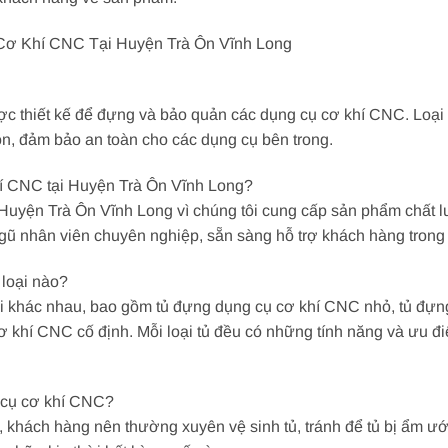
ơ Khí CNC Tại Huyện Trà Ôn Vĩnh Long
ợc thiết kế để đựng và bảo quản các dụng cụ cơ khí CNC. Loại
n, đảm bảo an toàn cho các dụng cụ bên trong.
hí CNC tại Huyện Trà Ôn Vĩnh Long?
uyện Trà Ôn Vĩnh Long vì chúng tôi cung cấp sản phẩm chất lư
ngũ nhân viên chuyên nghiệp, sẵn sàng hỗ trợ khách hàng tron
loại nào?
i khác nhau, bao gồm tủ đựng dụng cụ cơ khí CNC nhỏ, tủ đựn
ơ khí CNC cố định. Mỗi loại tủ đều có những tính năng và ưu đ
 cụ cơ khí CNC?
khách hàng nên thường xuyên vệ sinh tủ, tránh để tủ bị ẩm ướt