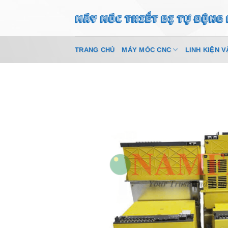
Bỏ
qua
nội
dung
TRANG CHỦ
MÁY MÓC CNC
LINH KIỆN V