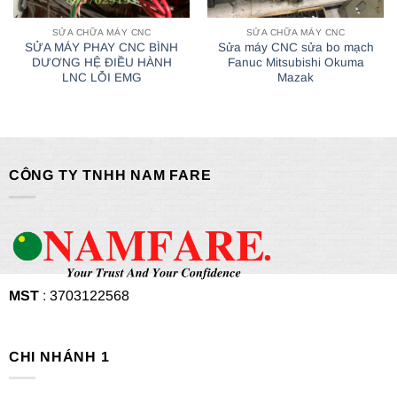
SỬA CHỮA MÁY CNC
SỬA CHỮA MÁY CNC
SỬA MÁY PHAY CNC BÌNH
Sửa máy CNC sửa bo mạch
DƯƠNG HỆ ĐIỀU HÀNH
Fanuc Mitsubishi Okuma
LNC LỖI EMG
Mazak
CÔNG TY TNHH NAM FARE
MST
: 3703122568
CHI NHÁNH 1