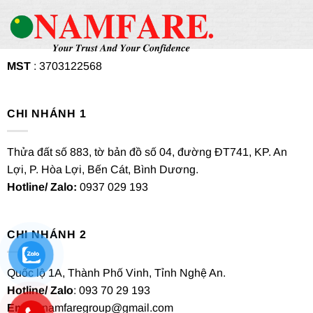
MST
: 3703122568
CHI NHÁNH 1
Thửa đất số 883, tờ bản đồ số 04, đường ĐT741, KP. An
Lợi, P. Hòa Lợi, Bến Cát, Bình Dương.
Hotline/ Zalo:
0937 029 193
CHI NHÁNH 2
Quốc lộ 1A, Thành Phố Vinh, Tỉnh Nghệ An.
Hotline/ Zalo
: 093 70 29 193
Email
: namfaregroup@gmail.com