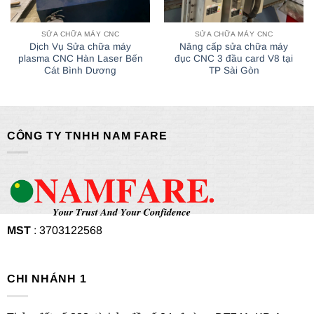
SỬA CHỮA MÁY CNC
SỬA CHỮA MÁY CNC
Dịch Vụ Sửa chữa máy
Nâng cấp sửa chữa máy
plasma CNC Hàn Laser Bến
đục CNC 3 đầu card V8 tại
Cát Bình Dương
TP Sài Gòn
CÔNG TY TNHH NAM FARE
MST
: 3703122568
CHI NHÁNH 1