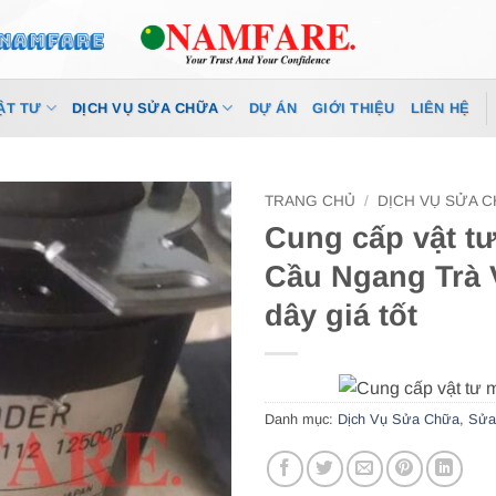
ẬT TƯ
DỊCH VỤ SỬA CHỮA
DỰ ÁN
GIỚI THIỆU
LIÊN HỆ
TRANG CHỦ
/
DỊCH VỤ SỬA 
Cung cấp vật tư
Cầu Ngang Trà V
dây giá tốt
Danh mục:
Dịch Vụ Sửa Chữa
,
Sửa