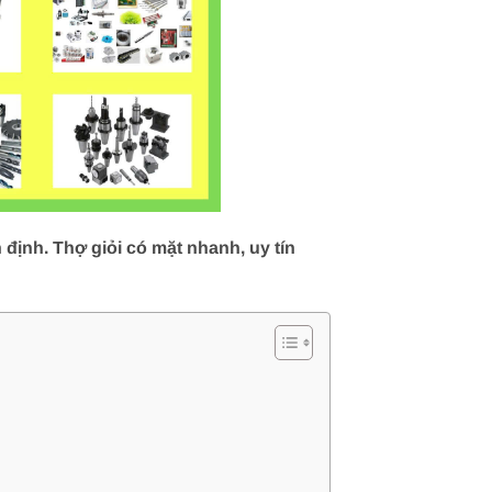
định. Thợ giỏi có mặt nhanh, uy tín