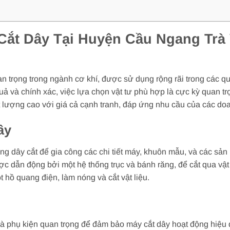
ắt Dây Tại Huyện Cầu Ngang Trà V
n trọng trong ngành cơ khí, được sử dụng rộng rãi trong các quá 
ả và chính xác, việc lựa chọn vật tư phù hợp là cực kỳ quan t
t lượng cao với giá cả cạnh tranh, đáp ứng nhu cầu của các do
ây
ng dây cắt để gia công các chi tiết máy, khuôn mẫu, và các sả
c dẫn động bởi một hệ thống trục và bánh răng, để cắt qua vật 
 hồ quang điện, làm nóng và cắt vật liệu.
à phụ kiện quan trọng để đảm bảo máy cắt dây hoạt động hiệu q