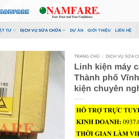
ẬT TƯ
DỊCH VỤ SỬA CHỮA
DỰ ÁN
GIỚI THIỆU
LIÊN HỆ
TRANG CHỦ
/
DỊCH VỤ SỬA 
Linh kiện máy c
Thành phố Vĩnh
kiện chuyên ng