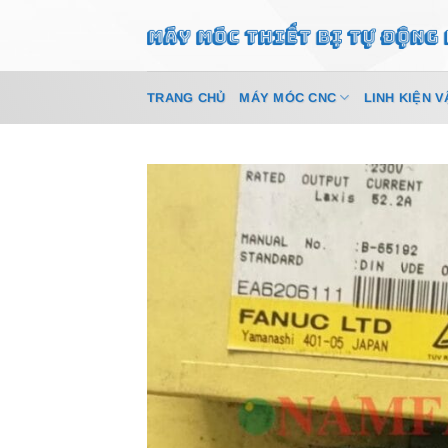
Bỏ
qua
nội
dung
TRANG CHỦ
MÁY MÓC CNC
LINH KIỆN V