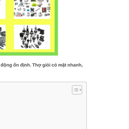
 động ổn định. Thợ giỏi có mặt nhanh,