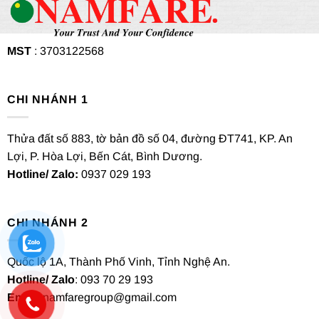
MST
: 3703122568
CHI NHÁNH 1
Thửa đất số 883, tờ bản đồ số 04, đường ĐT741, KP. An
Lợi, P. Hòa Lợi, Bến Cát, Bình Dương.
Hotline/ Zalo:
0937 029 193
CHI NHÁNH 2
Quốc lộ 1A, Thành Phố Vinh, Tỉnh Nghệ An.
Hotline/ Zalo
: 093 70 29 193
Email
: namfaregroup@gmail.com