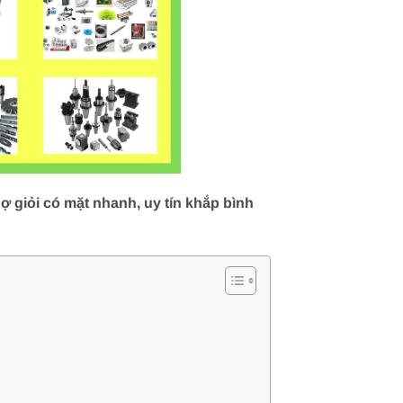
ợ giỏi có mặt nhanh, uy tín khắp bình