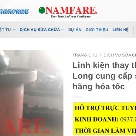
ẬT TƯ
DỊCH VỤ SỬA CHỮA
DỰ ÁN
GIỚI THIỆU
LIÊN HỆ
TRANG CHỦ
/
DỊCH VỤ SỬA 
Linh kiện thay 
Long cung cấp 
hãng hỏa tốc