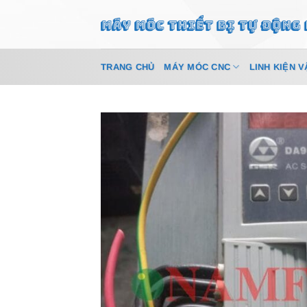
Bỏ
qua
nội
dung
TRANG CHỦ
MÁY MÓC CNC
LINH KIỆN V