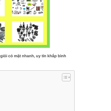
iỏi có mặt nhanh, uy tín khắp bình