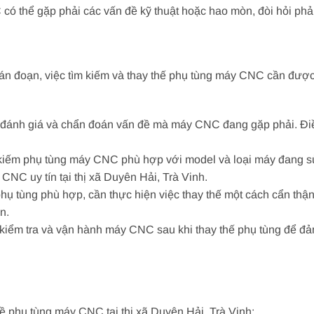
 có thể gặp phải các vấn đề kỹ thuật hoặc hao mòn, đòi hỏi phả
ián đoạn, việc tìm kiếm và thay thế phụ tùng máy CNC cần đượ
 đánh giá và chẩn đoán vấn đề mà máy CNC đang gặp phải. Điề
 kiếm phụ tùng máy CNC phù hợp với model và loại máy đang s
NC uy tín tại thị xã Duyên Hải, Trà Vinh.
ụ tùng phù hợp, cần thực hiện việc thay thế một cách cẩn thận
n.
 kiểm tra và vận hành máy CNC sau khi thay thế phụ tùng để đ
ề phụ tùng máy CNC tại thị xã Duyên Hải, Trà Vinh: