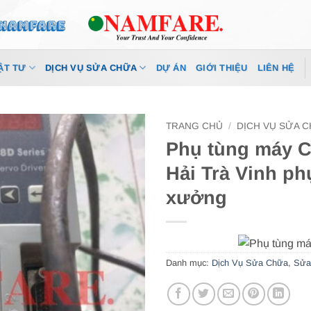
ẬT TƯ
DỊCH VỤ SỬA CHỮA
DỰ ÁN
GIỚI THIỆU
LIÊN HỆ
TRANG CHỦ
/
DỊCH VỤ SỬA 
Phụ tùng máy C
Hải Trà Vinh ph
xưởng
Danh mục:
Dịch Vụ Sửa Chữa
,
Sửa