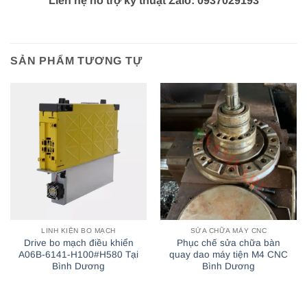
Liên hệ hỗ trợ kỹ thuật Zalo: 0937029193
SẢN PHẨM TƯƠNG TỰ
LINH KIỆN BO MẠCH
SỬA CHỮA MÁY CNC
Drive bo mạch điều khiển
Phục chế sửa chữa bàn
A06B-6141-H100#H580 Tại
quay dao máy tiện M4 CNC
Bình Dương
Bình Dương