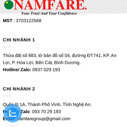
MST
: 3703122568
CHI NHÁNH 1
Thửa đất số 883, tờ bản đồ số 04, đường ĐT741, KP. An
Lợi, P. Hòa Lợi, Bến Cát, Bình Dương.
Hotline/ Zalo:
0937 029 193
CHI NHÁNH 2
Quốc lộ 1A, Thành Phố Vinh, Tỉnh Nghệ An.
Hotline/ Zalo
: 093 70 29 193
Email
: namfaregroup@gmail.com