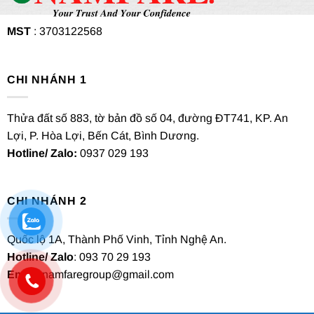
MST
: 3703122568
CHI NHÁNH 1
Thửa đất số 883, tờ bản đồ số 04, đường ĐT741, KP. An
Lợi, P. Hòa Lợi, Bến Cát, Bình Dương.
Hotline/ Zalo:
0937 029 193
CHI NHÁNH 2
Quốc lộ 1A, Thành Phố Vinh, Tỉnh Nghệ An.
Hotline/ Zalo
: 093 70 29 193
Email
: namfaregroup@gmail.com