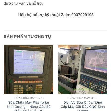
được tư vấn và hỗ trợ.
Liên hệ hỗ trợ kỹ thuật Zalo: 0937029193
SẢN PHẨM TƯƠNG TỰ
SỬA CHỮA MÁY CNC
SỬA CHỮA MÁY CNC
Sửa Chữa Máy Plasma tại
Dịch Vụ Sửa Chữa Nâng
Bình Dương – Nâng Cấp Bộ
Cấp Máy Cắt Dây CNC Bình
Điều Khiển Và Cơ
Dương