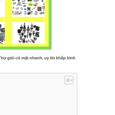
hợ giỏi có mặt nhanh, uy tín khắp bình