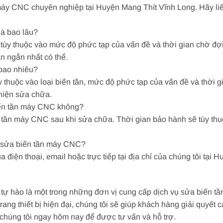
máy CNC chuyên nghiệp tại Huyện Mang Thít Vĩnh Long. Hãy liê
là bao lâu?
ùy thuộc vào mức độ phức tạp của vấn đề và thời gian chờ đợ
n ngắn nhất có thể.
 bao nhiêu?
 thuộc vào loại biến tần, mức độ phức tạp của vấn đề và thời 
 hiện sửa chữa.
iến tần máy CNC không?
tần máy CNC sau khi sửa chữa. Thời gian bảo hành sẽ tùy thuộc
để sửa biến tần máy CNC?
a điện thoại, email hoặc trực tiếp tại địa chỉ của chúng tôi tại
.
 tự hào là một trong những đơn vị cung cấp dịch vụ sửa biến t
trang thiết bị hiện đại, chúng tôi sẽ giúp khách hàng giải quyế
 chúng tôi ngay hôm nay để được tư vấn và hỗ trợ.