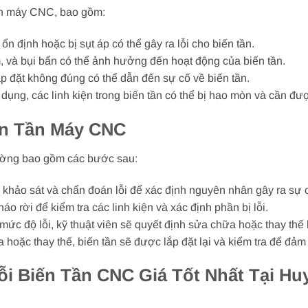
ần máy CNC, bao gồm:
 định hoặc bị sụt áp có thể gây ra lỗi cho biến tần.
, và bụi bẩn có thể ảnh hưởng đến hoạt động của biến tần.
lắp đặt không đúng có thể dẫn đến sự cố về biến tần.
dụng, các linh kiện trong biến tần có thể bị hao mòn và cần đượ
ến Tần Máy CNC
ường bao gồm các bước sau:
ẽ khảo sát và chẩn đoán lỗi để xác định nguyên nhân gây ra sự 
háo rời để kiểm tra các linh kiện và xác định phần bị lỗi.
ức độ lỗi, kỹ thuật viên sẽ quyết định sửa chữa hoặc thay thế li
ữa hoặc thay thế, biến tần sẽ được lắp đặt lại và kiểm tra để đả
i Biến Tần CNC Giá Tốt Nhất Tại Hu