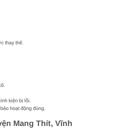
c thay thế.
cố.
nh kiện bị lỗi.
m bảo hoạt động đúng.
yện Mang Thít, Vĩnh