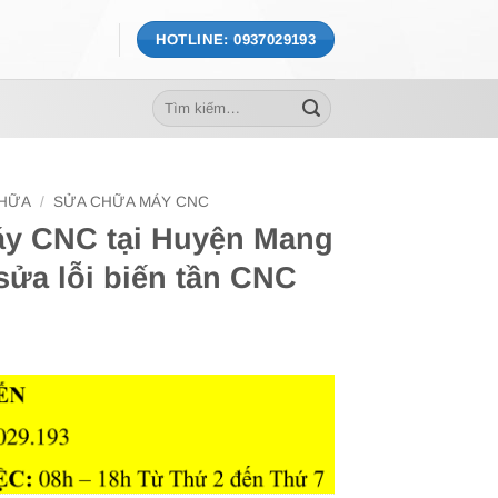
HOTLINE: 0937029193
Tìm
kiếm:
CHỮA
/
SỬA CHỮA MÁY CNC
áy CNC tại Huyện Mang
sửa lỗi biến tần CNC