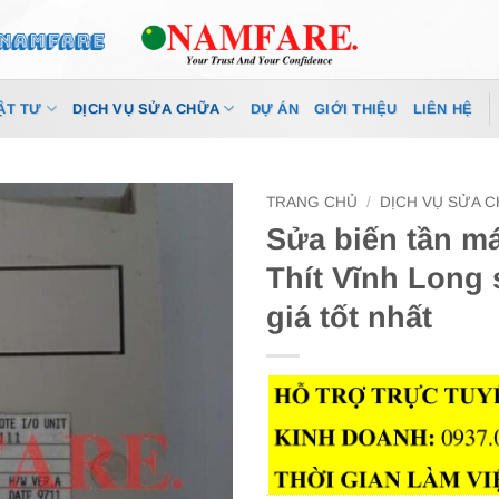
ẬT TƯ
DỊCH VỤ SỬA CHỮA
DỰ ÁN
GIỚI THIỆU
LIÊN HỆ
TRANG CHỦ
/
DỊCH VỤ SỬA 
Sửa biến tần m
Thít Vĩnh Long 
giá tốt nhất