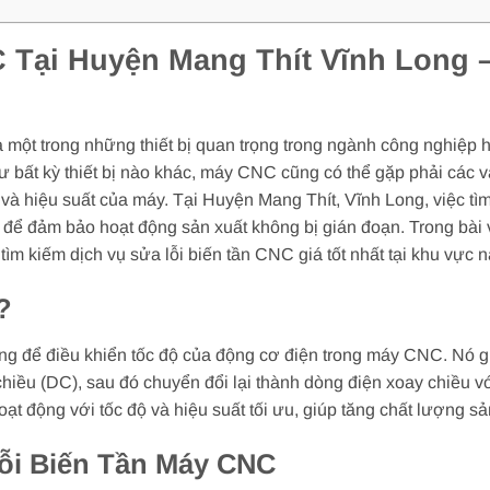
 Tại Huyện Mang Thít Vĩnh Long –
ột trong những thiết bị quan trọng trong ngành công nghiệp hi
hư bất kỳ thiết bị nào khác, máy CNC cũng có thể gặp phải các vấ
 và hiệu suất của máy. Tại Huyện Mang Thít, Vĩnh Long, việc t
g để đảm bảo hoạt động sản xuất không bị gián đoạn. Trong bài 
ìm kiếm dịch vụ sửa lỗi biến tần CNC giá tốt nhất tại khu vực n
?
dụng để điều khiển tốc độ của động cơ điện trong máy CNC. Nó 
hiều (DC), sau đó chuyển đổi lại thành dòng điện xoay chiều với
 động với tốc độ và hiệu suất tối ưu, giúp tăng chất lượng sả
ỗi Biến Tần Máy CNC