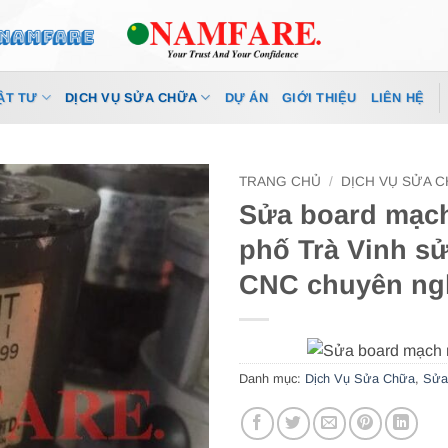
ẬT TƯ
DỊCH VỤ SỬA CHỮA
DỰ ÁN
GIỚI THIỆU
LIÊN HỆ
TRANG CHỦ
/
DỊCH VỤ SỬA 
Sửa board mạc
phố Trà Vinh s
CNC chuyên ng
Danh mục:
Dịch Vụ Sửa Chữa
,
Sửa