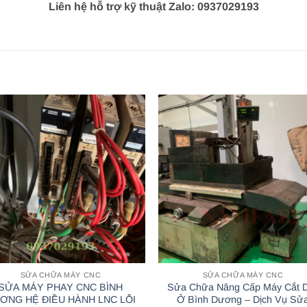
Liên hệ hỗ trợ kỹ thuật Zalo: 0937029193
SỬA CHỮA MÁY CNC
SỬA CHỮA MÁY CNC
SỬA MÁY PHAY CNC BÌNH
Sửa Chữa Nâng Cấp Máy Cắt 
ƠNG HỆ ĐIỀU HÀNH LNC LỖI
Ở Bình Dương – Dịch Vụ Sử