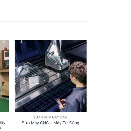
SỬA CHỮA MÁY CNC
SỬA CHỮA 
Dây
Nâng cấp sửa ch
Sửa Máy CNC – Máy Tự Động
a
3 đầu card V8 t