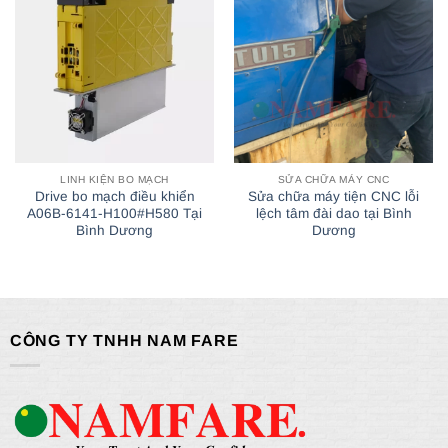
LINH KIỆN BO MẠCH
SỬA CHỮA MÁY CNC
Drive bo mạch điều khiển
Sửa chữa máy tiện CNC lỗi
A06B-6141-H100#H580 Tại
lệch tâm đài dao tại Bình
Bình Dương
Dương
CÔNG TY TNHH NAM FARE