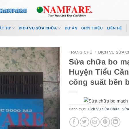
ẬT TƯ
DỊCH VỤ SỬA CHỮA
DỰ ÁN
GIỚI THIỆU
LIÊN HỆ
TRANG CHỦ
/
DỊCH VỤ SỬA 
Sửa chữa bo mạ
Huyện Tiểu Cần
công suất bền b
Danh mục:
Dịch Vụ Sửa Chữa
,
Sửa