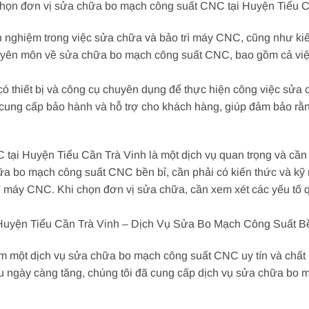
 chọn đơn vị sửa chữa bo mạch công suất CNC tại Huyện Tiểu 
 nghiệm trong việc sửa chữa và bảo trì máy CNC, cũng như kiế
n môn về sửa chữa bo mạch công suất CNC, bao gồm cả việc kiể
có thiết bị và công cụ chuyên dụng để thực hiện công việc sửa
cung cấp bảo hành và hỗ trợ cho khách hàng, giúp đảm bảo rằ
tại Huyện Tiểu Cần Trà Vinh là một dịch vụ quan trọng và cần
a bo mạch công suất CNC bền bỉ, cần phải có kiến thức và kỹ 
rì máy CNC. Khi chọn đơn vị sửa chữa, cần xem xét các yếu tố
yện Tiểu Cần Trà Vinh – Dịch Vụ Sửa Bo Mạch Công Suất B
iếm một dịch vụ sửa chữa bo mạch công suất CNC uy tín và chất
ầu ngày càng tăng, chúng tôi đã cung cấp dịch vụ sửa chữa b