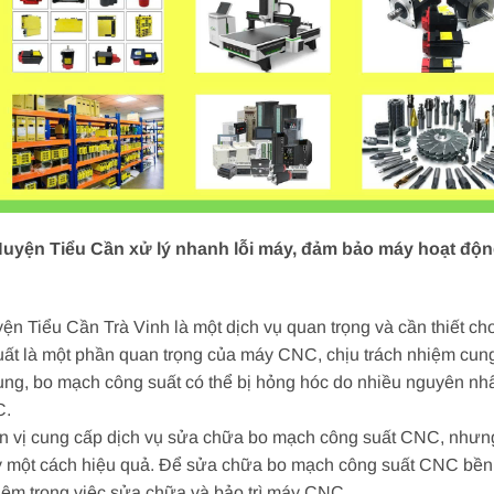
yện Tiểu Cần xử lý nhanh lỗi máy, đảm bảo máy hoạt động 
 Tiểu Cần Trà Vinh là một dịch vụ quan trọng và cần thiết c
ất là một phần quan trọng của máy CNC, chịu trách nhiệm cung
dụng, bo mạch công suất có thể bị hỏng hóc do nhiều nguyên nh
C.
n vị cung cấp dịch vụ sửa chữa bo mạch công suất CNC, nhưng
 một cách hiệu quả. Để sửa chữa bo mạch công suất CNC bền b
iệm trong việc sửa chữa và bảo trì máy CNC.