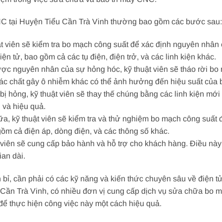
NC tại Huyện Tiểu Cần Trà Vinh thường bao gồm các bước sau:
uật viên sẽ kiểm tra bo mạch công suất để xác định nguyên nhâ
ện tử, bao gồm cả các tụ điện, điện trở, và các linh kiện khác.
được nguyên nhân của sự hỏng hóc, kỹ thuật viên sẽ tháo rời bo 
 các chất gây ô nhiễm khác có thể ảnh hưởng đến hiệu suất của
o bị hỏng, kỹ thuật viên sẽ thay thế chúng bằng các linh kiện m
 và hiệu quả.
ữa, kỹ thuật viên sẽ kiểm tra và thử nghiệm bo mạch công suất
gồm cả điện áp, dòng điện, và các thông số khác.
ật viên sẽ cung cấp bảo hành và hỗ trợ cho khách hàng. Điều n
ian dài.
, cần phải có các kỹ năng và kiến thức chuyên sâu về điện tử
 Cần Trà Vinh, có nhiều đơn vị cung cấp dịch vụ sửa chữa bo 
ể thực hiện công việc này một cách hiệu quả.