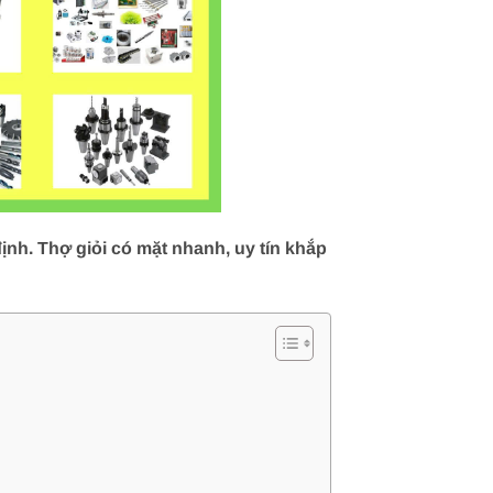
nh. Thợ giỏi có mặt nhanh, uy tín khắp