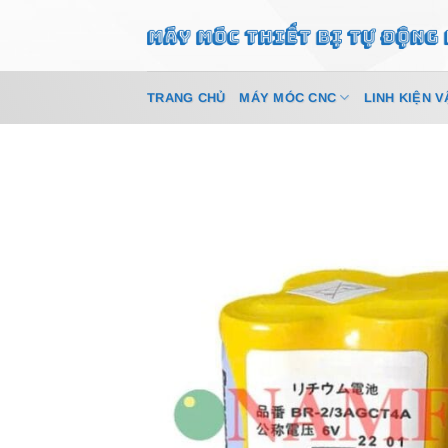
Bỏ
qua
nội
dung
TRANG CHỦ
MÁY MÓC CNC
LINH KIỆN V