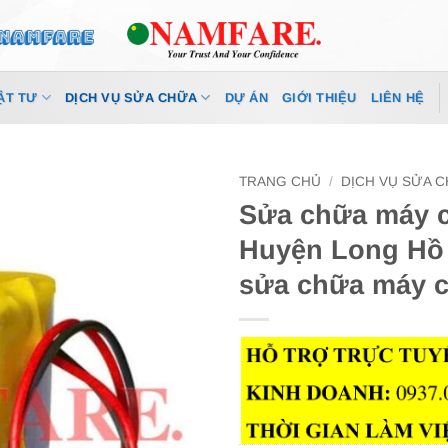
ẬT TƯ
DỊCH VỤ SỬA CHỮA
DỰ ÁN
GIỚI THIỆU
LIÊN HỆ
TRANG CHỦ
/
DỊCH VỤ SỬA 
Sửa chữa máy c
Huyện Long Hồ
sửa chữa máy c