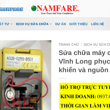
ẬT TƯ
DỊCH VỤ SỬA CHỮA
DỰ ÁN
GIỚI THIỆU
LIÊN HỆ
TRANG CHỦ
/
DỊCH VỤ SỬA 
Sửa chữa máy cắ
Vĩnh Long phục
khiển và nguồn 