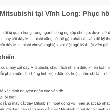
itsubishi tại Vĩnh Long: Phục hồ
thiết bị quan trọng trong ngành công nghiệp chế tạo, được sử dụ
ác, máy cắt dây Mitsubishi cũng có thể gặp phải các vấn đề kỹ th
t dây Mitsubishi chuyên nghiệp, với đội ngũ kỹ thuật viên giàu 
khiển
của máy cắt dây Mitsubishi, chịu trách nhiệm điều khiển toàn bộ
lỗi phần mềm, hư hỏng linh kiện điện tử, hoặc thậm chí là hư h
n để xác định nguyên nhân của vấn đề
c lỗi thời
rằng máy cắt dây Mitsubishi hoạt động với hiệu suất cao nhất
khiển để đảm bảo rằng máy cắt dây Mitsubishi hoạt động chính x