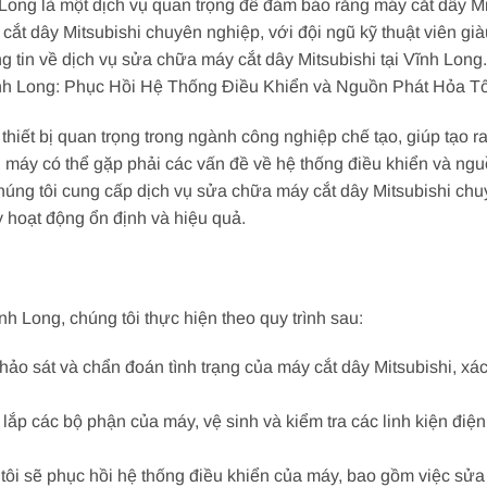
Long là một dịch vụ quan trọng để đảm bảo rằng máy cắt dây Mi
t dây Mitsubishi chuyên nghiệp, với đội ngũ kỹ thuật viên giàu 
ng tin về dịch vụ sửa chữa máy cắt dây Mitsubishi tại Vĩnh Long.
nh Long: Phục Hồi Hệ Thống Điều Khiển và Nguồn Phát Hỏa T
thiết bị quan trọng trong ngành công nghiệp chế tạo, giúp tạo ra
, máy có thể gặp phải các vấn đề về hệ thống điều khiển và ngu
húng tôi cung cấp dịch vụ sửa chữa máy cắt dây Mitsubishi chu
 hoạt động ổn định và hiệu quả.
h Long, chúng tôi thực hiện theo quy trình sau:
ảo sát và chẩn đoán tình trạng của máy cắt dây Mitsubishi, xá
 lắp các bộ phận của máy, vệ sinh và kiểm tra các linh kiện điệ
i sẽ phục hồi hệ thống điều khiển của máy, bao gồm việc sửa c