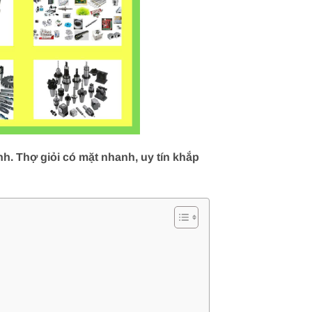
h. Thợ giỏi có mặt nhanh, uy tín khắp