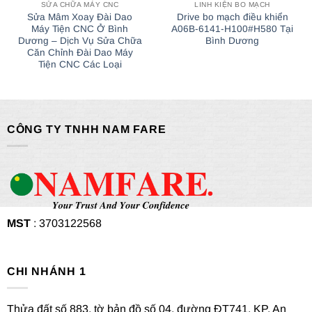
SỬA CHỮA MÁY CNC
LINH KIỆN BO MẠCH
Sửa Mâm Xoay Đài Dao
Drive bo mạch điều khiển
Máy Tiện CNC Ở Bình
A06B-6141-H100#H580 Tại
Dương – Dịch Vụ Sửa Chữa
Bình Dương
Căn Chỉnh Đài Dao Máy
Tiện CNC Các Loại
CÔNG TY TNHH NAM FARE
MST
: 3703122568
CHI NHÁNH 1
Thửa đất số 883, tờ bản đồ số 04, đường ĐT741, KP. An