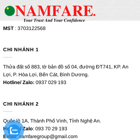
MST
: 3703122568
CHI NHÁNH 1
Thửa đất số 883, tờ bản đồ số 04, đường ĐT741, KP. An
Lợi, P. Hòa Lợi, Bến Cát, Bình Dương.
Hotline/ Zalo:
0937 029 193
CHI NHÁNH 2
Quốc lộ 1A, Thành Phố Vinh, Tỉnh Nghệ An.
Hotline/ Zalo
: 093 70 29 193
Email
: namfaregroup@gmail.com