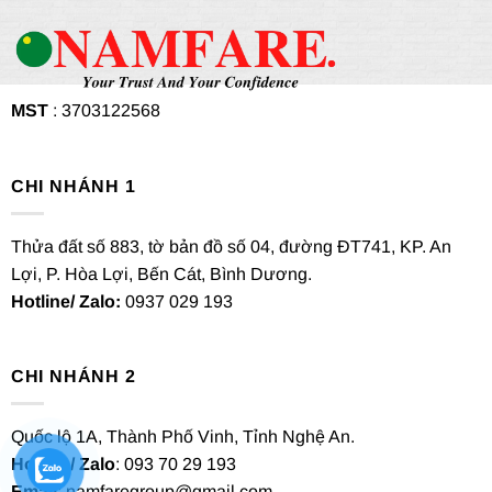
MST
: 3703122568
CHI NHÁNH 1
Thửa đất số 883, tờ bản đồ số 04, đường ĐT741, KP. An
Lợi, P. Hòa Lợi, Bến Cát, Bình Dương.
Hotline/ Zalo:
0937 029 193
CHI NHÁNH 2
Quốc lộ 1A, Thành Phố Vinh, Tỉnh Nghệ An.
Hotline/ Zalo
: 093 70 29 193
Email
: namfaregroup@gmail.com