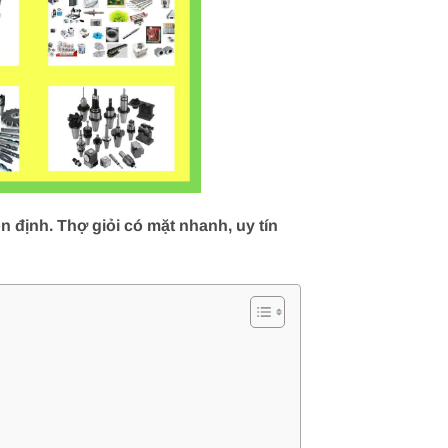
 định. Thợ giỏi có mặt nhanh, uy tín