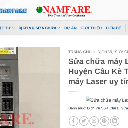
ẬT TƯ
DỊCH VỤ SỬA CHỮA
DỰ ÁN
GIỚI THIỆU
LIÊN HỆ
TRANG CHỦ
/
DỊCH VỤ SỬA 
Sửa chữa máy La
Huyện Cầu Kè T
máy Laser uy tí
Danh mục:
Dịch Vụ Sửa Chữa
,
Sửa