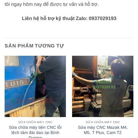
tôi ngay hôm nay để được tư vấn và hỗ trợ.
Liên hệ hỗ trợ kỹ thuật Zalo: 0937029193
SẢN PHẨM TƯƠNG TỰ
SỬA CHỮA MÁY CNC
SỬA CHỮA MÁY CNC
Sửa chữa máy tiện CNC lỗi
Sửa máy CNC Mazak M4,
lệch tâm đài dao tại Bình
M5, T Plus, Cam T2
Dương