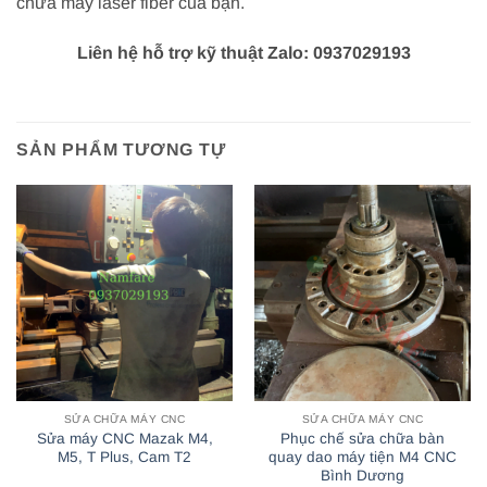
chữa máy laser fiber của bạn.
Liên hệ hỗ trợ kỹ thuật Zalo: 0937029193
SẢN PHẨM TƯƠNG TỰ
SỬA CHỮA MÁY CNC
SỬA CHỮA MÁY CNC
Sửa máy CNC Mazak M4,
Phục chế sửa chữa bàn
M5, T Plus, Cam T2
quay dao máy tiện M4 CNC
Bình Dương