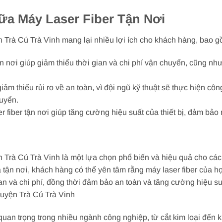
ữa Máy Laser Fiber Tận Nơi
n Trà Cú Trà Vinh mang lại nhiều lợi ích cho khách hàng, bao g
ận nơi giúp giảm thiểu thời gian và chi phí vận chuyển, cũng như
ảm thiểu rủi ro về an toàn, vì đội ngũ kỹ thuật sẽ thực hiện cô
huyển.
fiber tận nơi giúp tăng cường hiệu suất của thiết bị, đảm bảo
n Trà Cú Trà Vinh là một lựa chọn phổ biến và hiệu quả cho cá
a tận nơi, khách hàng có thể yên tâm rằng máy laser fiber của
ian và chi phí, đồng thời đảm bảo an toàn và tăng cường hiệu su
uyện Trà Cú Trà Vinh
 quan trọng trong nhiều ngành công nghiệp, từ cắt kim loại đến k