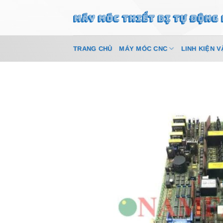
Bỏ
qua
nội
dung
TRANG CHỦ
MÁY MÓC CNC
LINH KIỆN V