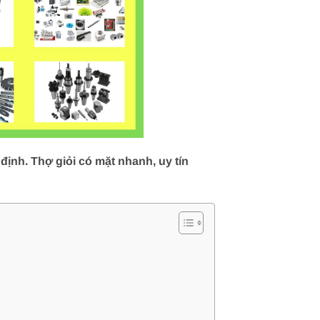
định. Thợ giỏi có mặt nhanh, uy tín