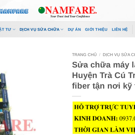
ẬT TƯ
DỊCH VỤ SỬA CHỮA
DỰ ÁN
GIỚI THIỆU
LIÊN HỆ
TRANG CHỦ
/
DỊCH VỤ SỬA 
Sửa chữa máy la
Huyện Trà Cú Tr
fiber tận nơi kỹ