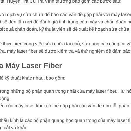
ơi tại Huyện Trà Cú Trà Vinh thường bao gồm các bước sau:
với dịch vụ sửa chữa để báo cáo vấn đề gặp phải với máy laser 
t sẽ đến tận nơi để đánh giá tình trạng của máy và chẩn đoán 
kết quả chẩn đoán, kỹ thuật viên sẽ đề xuất kế hoạch sửa chữa 
ẽ thực hiện công việc sửa chữa tại chỗ, sử dụng các công cụ và
ữa, máy laser fiber sẽ được kiểm tra và thử nghiệm để đảm bảo
a Máy Laser Fiber
 đề kỹ thuật khác nhau, bao gồm:
trong những bộ phận quan trọng nhất của máy laser fiber. Hư h
động.
iển của máy laser fiber có thể gặp phải các vấn đề như lỗi phần
hấu kính là các bộ phận quang học quan trọng của máy laser fi
 cắt và khắc.