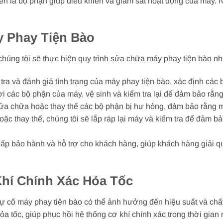
iển là bộ phận giúp điều khiển và giám sát hoạt động của máy. N
 Phay Tiện Bào
chúng tôi sẽ thực hiện quy trình sửa chữa máy phay tiện bào nh
 tra và đánh giá tình trạng của máy phay tiện bào, xác định cá
 rời các bộ phận của máy, vệ sinh và kiểm tra lại để đảm bảo rằ
sửa chữa hoặc thay thế các bộ phận bị hư hỏng, đảm bảo rằng m
oặc thay thế, chúng tôi sẽ lắp ráp lại máy và kiểm tra để đảm 
cấp bảo hành và hỗ trợ cho khách hàng, giúp khách hàng giải q
hí Chính Xác Hỏa Tốc
 sự cố máy phay tiện bào có thể ảnh hưởng đến hiệu suất và chất
a tốc, giúp phục hồi hệ thống cơ khí chính xác trong thời gian 