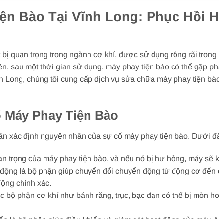
ện Bào Tại Vĩnh Long: Phục Hồi 
t bị quan trọng trong ngành cơ khí, được sử dụng rộng rãi tron
iên, sau một thời gian sử dụng, máy phay tiện bào có thể gặp p
nh Long, chúng tôi cung cấp dịch vụ sửa chữa máy phay tiện bà
 Máy Phay Tiện Bào
cần xác định nguyên nhân của sự cố máy phay tiện bào. Dưới đ
 trọng của máy phay tiện bào, và nếu nó bị hư hỏng, máy sẽ k
n động là bộ phận giúp chuyển đổi chuyển động từ động cơ đến
động chính xác.
 bộ phận cơ khí như bánh răng, trục, bạc đạn có thể bị mòn h