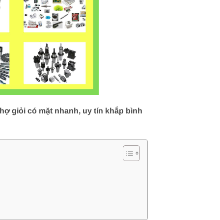
ợ giỏi có mặt nhanh, uy tín khắp bình