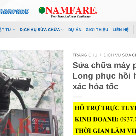
ẬT TƯ
DỊCH VỤ SỬA CHỮA
DỰ ÁN
GIỚI THIỆU
LIÊN HỆ
TRANG CHỦ
/
DỊCH VỤ SỬA 
Sửa chữa máy ph
Long phục hồi 
xác hỏa tốc