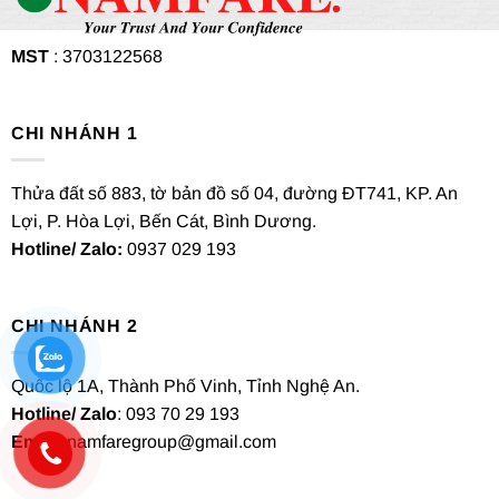
MST
: 3703122568
CHI NHÁNH 1
Thửa đất số 883, tờ bản đồ số 04, đường ĐT741, KP. An
Lợi, P. Hòa Lợi, Bến Cát, Bình Dương.
Hotline/ Zalo:
0937 029 193
CHI NHÁNH 2
Quốc lộ 1A, Thành Phố Vinh, Tỉnh Nghệ An.
Hotline/ Zalo
: 093 70 29 193
Email
: namfaregroup@gmail.com