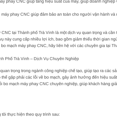
máy phay CNC giúp tăng hiệu suất của máy, giúp doanh nghiệp v
 máy phay CNC giúp đảm bảo an toàn cho người vận hành và máy
 CNC tại Thành phố Trà Vinh là một dịch vụ quan trọng và cần 
ụ này cung cấp nhiều lợi ích, bao gồm giảm thiểu thời gian ng
 bo mạch máy phay CNC, hãy liên hệ với các chuyên gia tại Th
h Phố Trà Vinh – Dịch Vụ Chuyên Nghiệp
quan trọng trong ngành công nghiệp chế tạo, giúp tạo ra các s
 thể gặp phải các lỗi về bo mạch, gây ảnh hưởng đến hiệu suất
 lỗi bo mạch máy phay CNC chuyên nghiệp, giúp khách hàng gi
ôi thực hiện theo quy trình sau: