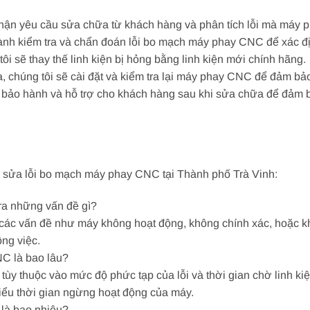
p nhận yêu cầu sửa chữa từ khách hàng và phân tích lỗi mà máy
hành kiểm tra và chẩn đoán lỗi bo mạch máy phay CNC để xác đị
 tôi sẽ thay thế linh kiện bị hỏng bằng linh kiện mới chính hãng.
hữa, chúng tôi sẽ cài đặt và kiểm tra lại máy phay CNC để đảm 
ấp bảo hành và hỗ trợ cho khách hàng sau khi sửa chữa để đả
ề sửa lỗi bo mạch máy phay CNC tại Thành phố Trà Vinh:
ra những vấn đề gì?
các vấn đề như máy không hoạt động, không chính xác, hoặc kh
ng việc.
NC là bao lâu?
y thuộc vào mức độ phức tạp của lỗi và thời gian chờ linh kiệ
iểu thời gian ngừng hoạt động của máy.
 là bao nhiêu?