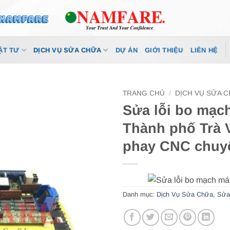
ẬT TƯ
DỊCH VỤ SỬA CHỮA
DỰ ÁN
GIỚI THIỆU
LIÊN HỆ
TRANG CHỦ
/
DỊCH VỤ SỬA 
Sửa lỗi bo mạc
Thành phố Trà 
phay CNC chuy
Danh mục:
Dịch Vụ Sửa Chữa
,
Sửa