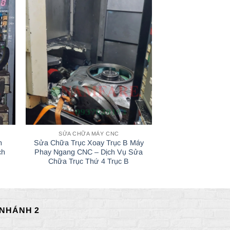
SỬA CHỮA MÁY CNC
SỬA CHỮA 
h
Sửa Chữa Trục Xoay Trục B Máy
Dịch Vụ Sửa ch
ch
Phay Ngang CNC – Dịch Vụ Sửa
CNC Hàn Laser 
Chữa Trục Thứ 4 Trục B
Dươ
 NHÁNH 2