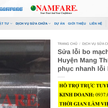
ẬT TƯ
DỊCH VỤ SỬA CHỮA
DỰ ÁN
GIỚI THIỆU
LIÊN HỆ
TRANG CHỦ
/
DỊCH VỤ SỬA 
Sửa lỗi bo mạch
Huyện Mang Thí
phục nhanh lỗi