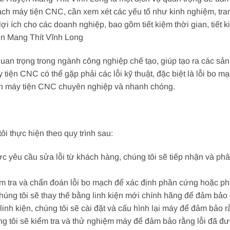
ch máy tiện CNC, cần xem xét các yếu tố như kinh nghiệm, trang 
i ích cho các doanh nghiệp, bao gồm tiết kiệm thời gian, tiết k
n Mang Thít Vĩnh Long
quan trọng trong ngành công nghiệp chế tạo, giúp tạo ra các sả
áy tiện CNC có thể gặp phải các lỗi kỹ thuật, đặc biệt là lỗi bo
ạch máy tiện CNC chuyên nghiệp và nhanh chóng.
i thực hiện theo quy trình sau:
ợc yêu cầu sửa lỗi từ khách hàng, chúng tôi sẽ tiếp nhận và phâ
ểm tra và chẩn đoán lỗi bo mạch để xác định phần cứng hoặc ph
i, chúng tôi sẽ thay thế bằng linh kiện mới chính hãng để đảm bả
ế linh kiện, chúng tôi sẽ cài đặt và cấu hình lại máy để đảm bảo
ng tôi sẽ kiểm tra và thử nghiệm máy để đảm bảo rằng lỗi đã đ