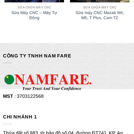
SỬA CHỮA MÁY CNC
SỬA CHỮA MÁY CNC
Sửa Máy CNC – Máy Tự
Sửa máy CNC Mazak M4,
Động
M5, T Plus, Cam T2
CÔNG TY TNHH NAM FARE
MST
: 3703122568
CHI NHÁNH 1
Thửa đất số 883, tờ bản đồ số 04, đường ĐT741, KP. An