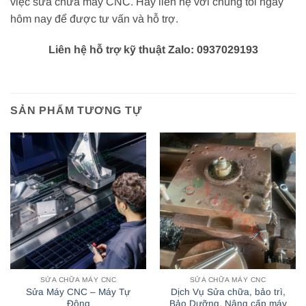
việc sửa chữa máy CNC. Hãy liên hệ với chúng tôi ngay
hôm nay để được tư vấn và hỗ trợ.
Liên hệ hỗ trợ kỹ thuật Zalo: 0937029193
SẢN PHẨM TƯƠNG TỰ
SỬA CHỮA MÁY CNC
SỬA CHỮA MÁY CNC
Sửa Máy CNC – Máy Tự
Dịch Vụ Sửa chữa, bảo trì,
Động
Bảo Dưỡng, Nâng cấp máy