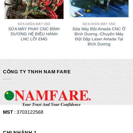
SỬA CHỮA MÁY CNC
SỬA CHỮA MÁY CNC
SỬA MÁY PHAY CNC BÌNH
Sửa Máy Đột Amada CNC Ở
DƯƠNG HỆ ĐIỀU HÀNH
Bình Dương -Chuyên Máy
LNC LỖI EMG
Đột Dập Laser Amada Tại
Bình Dương
CÔNG TY TNHH NAM FARE
MST
: 3703122568
CHI NHÁNH 1