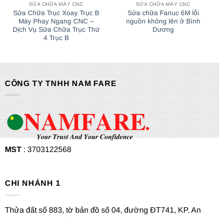
SỬA CHỮA MÁY CNC
SỬA CHỮA MÁY CNC
Sửa Chữa Trục Xoay Trục B
Sửa chữa Fanuc 6M lỗi
Máy Phay Ngang CNC –
nguồn không lên ở Bình
Dịch Vụ Sửa Chữa Trục Thứ
Dương
4 Trục B
CÔNG TY TNHH NAM FARE
MST
: 3703122568
CHI NHÁNH 1
Thửa đất số 883, tờ bản đồ số 04, đường ĐT741, KP. An