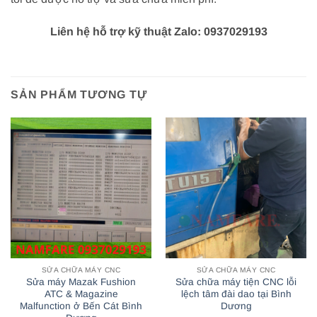
Liên hệ hỗ trợ kỹ thuật Zalo: 0937029193
SẢN PHẨM TƯƠNG TỰ
SỬA CHỮA MÁY CNC
SỬA CHỮA MÁY CNC
Sửa máy Mazak Fushion
Sửa chữa máy tiện CNC lỗi
ATC & Magazine
lệch tâm đài dao tại Bình
Malfunction ở Bến Cát Bình
Dương