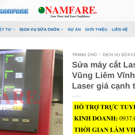
ẬT TƯ
DỊCH VỤ SỬA CHỮA
DỰ ÁN
GIỚI THIỆU
LIÊN HỆ
TRANG CHỦ
/
DỊCH VỤ SỬA 
Sửa máy cắt Las
Vũng Liêm Vĩnh
Laser giá cạnh 