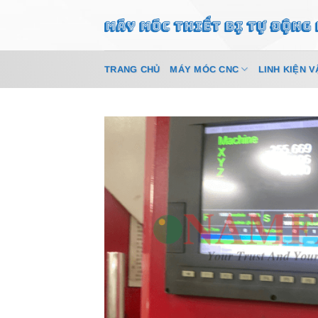
Bỏ
qua
nội
dung
TRANG CHỦ
MÁY MÓC CNC
LINH KIỆN V