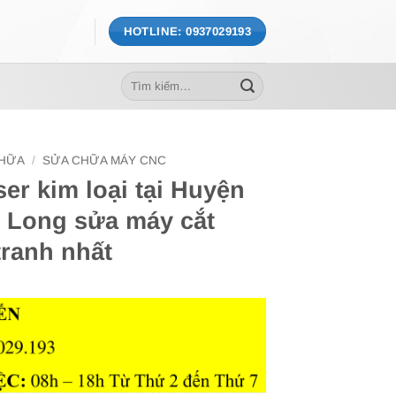
HOTLINE: 0937029193
Tìm
kiếm:
CHỮA
/
SỬA CHỮA MÁY CNC
er kim loại tại Huyện
 Long sửa máy cắt
tranh nhất