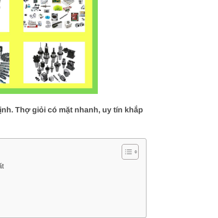
nh. Thợ giỏi có mặt nhanh, uy tín khắp
ất