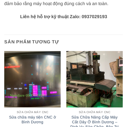
đảm bảo rằng máy hoạt động đúng cách và an toàn.
Liên hệ hỗ trợ kỹ thuật Zalo: 0937029193
SẢN PHẨM TƯƠNG TỰ
SỬA CHỮA MÁY CNC
SỬA CHỮA MÁY CNC
Sửa chữa máy tiện CNC ở
Sửa Chữa Nâng Cấp Máy
Bình Dương
Cắt Dây Ở Bình Dương –
Dịch Vụ Sửa Chữa, Bảo Trì